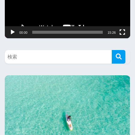
레
이
어
00:00
15:26