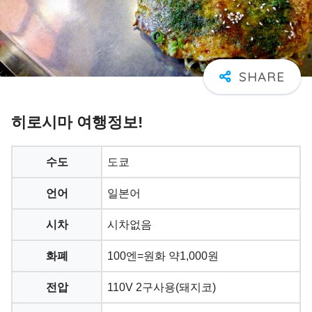
히로시마 여행정보!
수도
도쿄
언어
일본어
시차
시차없음
화폐
100엔=원화 약1,000원
전압
110V 2구사용(돼지코)