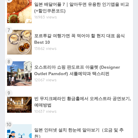
일본 배달어플 7｜알아두면 유용한 인기앱을 비교
(+할인쿠폰코드)
16983 views
7
포르투갈 여행가면 꼭 먹어야 할 현지 대표 음식
Best 10
13862 views
8
오스트리아 쇼핑 판도르프 아울렛 (Designer
Outlet Parndorf) 셔틀예약과 택스리펀
12067 views
9
빈 무지크페라인 황금홀에서 오케스트라 공연보기,
예매방법
10637 views
10
일본 인터넷 설치 한눈에 알아보기（요금 및 추
천）