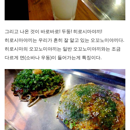
그리고 나온 것이 바로바로! 두둥! 히로시마야끼!
히로시마야끼는 우리가 흔히 잘 알고 있는 오꼬노미야끼다.
히로시마의 오꼬노미야끼는 일반 오꼬노미야끼와는 조금
다르게 면(소바나 우동)이 들어가는게 특징이다.