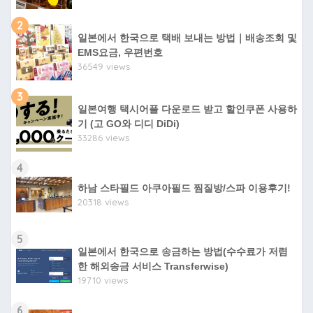
2
일본에서 한국으로 택배 보내는 방법｜배송조회 및
EMS요금, 우편번호
36549 views
3
일본여행 택시어플 다운로드 받고 할인쿠폰 사용하
기 (고 GO와 디디 DiDi)
33286 views
4
하남 스타필드 아쿠아필드 찜질방/스파 이용후기!
20318 views
5
일본에서 한국으로 송금하는 방법(수수료가 저렴
한 해외송금 서비스 Transferwise)
19710 views
6