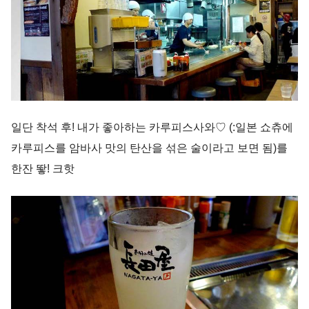
일단 착석 후! 내가 좋아하는 카루피스사와♡ (:일본 쇼츄에
카루피스를 암바사 맛의 탄산을 섞은 술이라고 보면 됨)를
한잔 뙇! 크핫