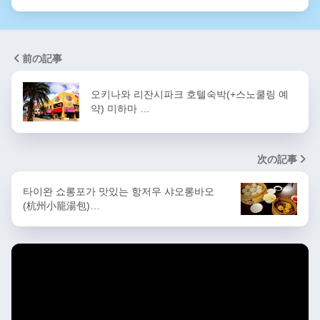
前の記事
오키나와 리잔시파크 호텔숙박(+스노쿨링 예
약) 미하마 …
次の記事
타이완 쇼롱포가 맛있는 항저우 샤오롱바오
(杭州小籠湯包)…
동
영
상
플