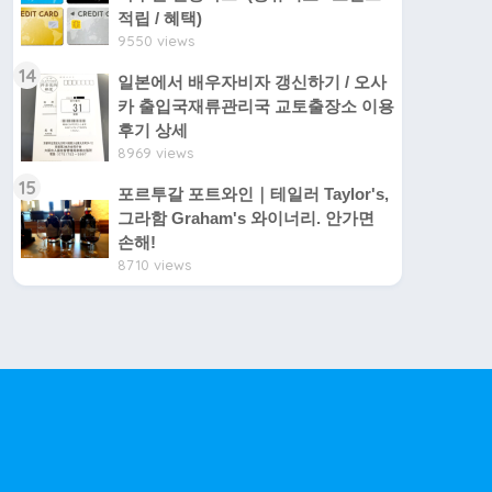
적립 / 혜택)
9550 views
14
일본에서 배우자비자 갱신하기 / 오사
카 출입국재류관리국 교토출장소 이용
후기 상세
8969 views
15
포르투갈 포트와인｜테일러 Taylor's,
그라함 Graham's 와이너리. 안가면
손해!
8710 views