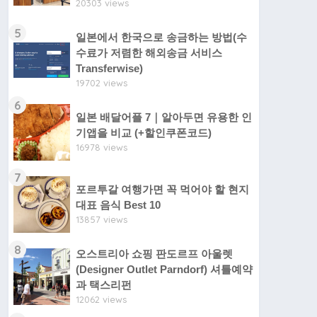
20303 views
5
일본에서 한국으로 송금하는 방법(수
수료가 저렴한 해외송금 서비스
Transferwise)
19702 views
6
일본 배달어플 7｜알아두면 유용한 인
기앱을 비교 (+할인쿠폰코드)
16978 views
7
포르투갈 여행가면 꼭 먹어야 할 현지
대표 음식 Best 10
13857 views
8
오스트리아 쇼핑 판도르프 아울렛
(Designer Outlet Parndorf) 셔틀예약
과 택스리펀
12062 views