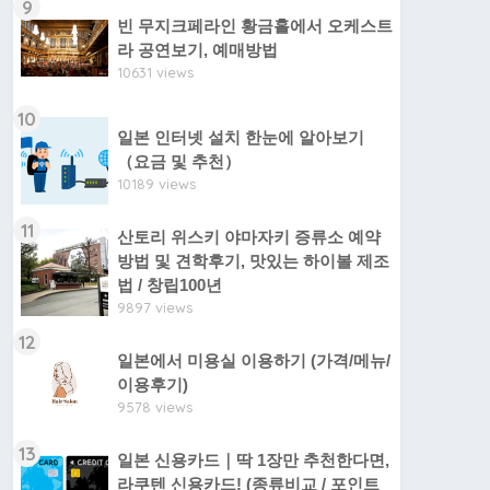
9
빈 무지크페라인 황금홀에서 오케스트
라 공연보기, 예매방법
10631 views
10
일본 인터넷 설치 한눈에 알아보기
（요금 및 추천）
10189 views
11
산토리 위스키 야마자키 증류소 예약
방법 및 견학후기, 맛있는 하이볼 제조
법 / 창립100년
9897 views
12
일본에서 미용실 이용하기 (가격/메뉴/
이용후기)
9578 views
13
일본 신용카드｜딱 1장만 추천한다면,
라쿠텐 신용카드! (종류비교 / 포인트