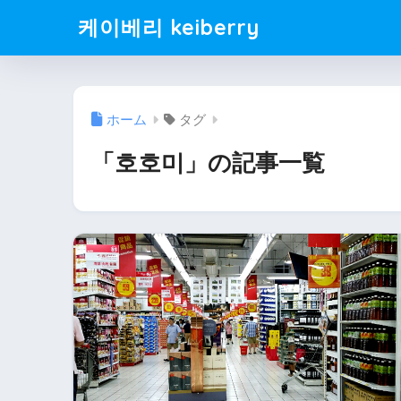
케이베리 keiberry
ホーム
タグ
「호호미」の記事一覧