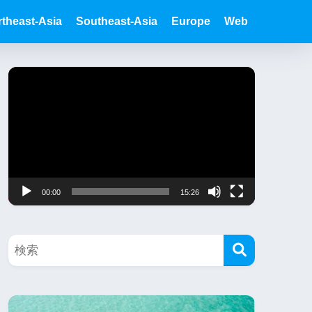
theast-Asia
Southeast-Asia
Europe
Web
동
영
상
플
레
이
00:00
15:26
어