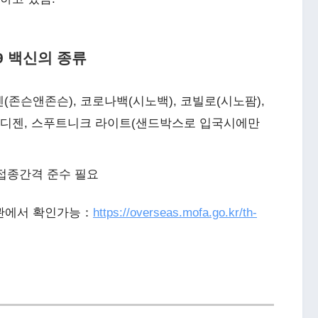
9 백신의 종류
존슨앤존슨), 코로나백(시노백), 코빌로(시노팜),
 메디젠, 스푸트니크 라이트(샌드박스로 입국시에만
접종간격 준수 필요
관에서 확인가능：
https://overseas.mofa.go.kr/th-