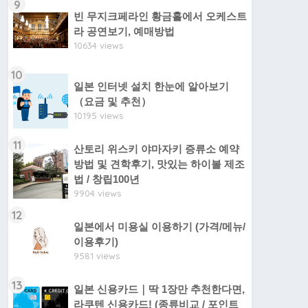
9
빈 무지크페라인 황금홀에서 오케스트
라 공연보기, 예매방법
10634 views
10
일본 인터넷 설치 한눈에 알아보기
（요금 및 추천）
10195 views
11
산토리 위스키 야마자키 증류소 예약
방법 및 견학후기, 맛있는 하이볼 제조
법 / 창립100년
9904 views
12
일본에서 미용실 이용하기 (가격/메뉴/
이용후기)
9581 views
13
일본 신용카드｜딱 1장만 추천한다면,
라쿠텐 신용카드! (종류비교 / 포인트