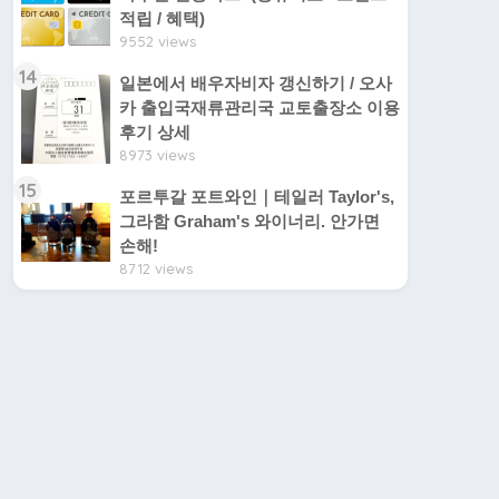
적립 / 혜택)
9552 views
14
일본에서 배우자비자 갱신하기 / 오사
카 출입국재류관리국 교토출장소 이용
후기 상세
8973 views
15
포르투갈 포트와인｜테일러 Taylor's,
그라함 Graham's 와이너리. 안가면
손해!
8712 views