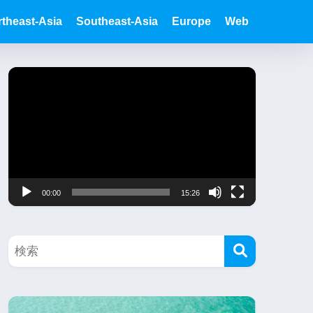
theast-Asia
Southeast-Asia
Europe
Web
동
영
상
플
레
이
00:00
15:26
어