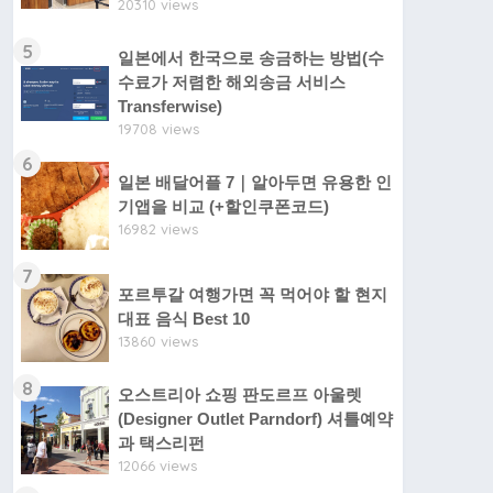
20310 views
5
일본에서 한국으로 송금하는 방법(수
수료가 저렴한 해외송금 서비스
Transferwise)
19708 views
6
일본 배달어플 7｜알아두면 유용한 인
기앱을 비교 (+할인쿠폰코드)
16982 views
7
포르투갈 여행가면 꼭 먹어야 할 현지
대표 음식 Best 10
13860 views
8
오스트리아 쇼핑 판도르프 아울렛
(Designer Outlet Parndorf) 셔틀예약
과 택스리펀
12066 views