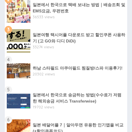
일본에서 한국으로 택배 보내는 방법｜배송조회 및
EMS요금, 우편번호
36533 views
3
일본여행 택시어플 다운로드 받고 할인쿠폰 사용하
기 (고 GO와 디디 DiDi)
33274 views
4
하남 스타필드 아쿠아필드 찜질방/스파 이용후기!
20302 views
5
일본에서 한국으로 송금하는 방법(수수료가 저렴
한 해외송금 서비스 Transferwise)
19702 views
6
일본 배달어플 7｜알아두면 유용한 인기앱을 비교
(+할인쿠폰코드)