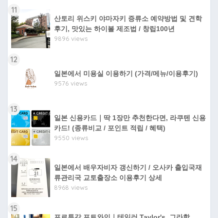
11
산토리 위스키 야마자키 증류소 예약방법 및 견학
후기, 맛있는 하이볼 제조법 / 창립100년
9896 views
12
일본에서 미용실 이용하기 (가격/메뉴/이용후기)
9576 views
13
일본 신용카드｜딱 1장만 추천한다면, 라쿠텐 신용
카드! (종류비교 / 포인트 적립 / 혜택)
9550 views
14
일본에서 배우자비자 갱신하기 / 오사카 출입국재
류관리국 교토출장소 이용후기 상세
8968 views
15
포르투갈 포트와인｜테일러 Taylor's, 그라함