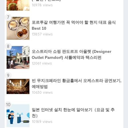
16978 views
7
포르투갈 여행가면 꼭 먹어야 할 현지 대표 음식
Best 10
13857 views
8
오스트리아 쇼핑 판도르프 아울렛 (Designer
Outlet Parndorf) 셔틀예약과 택스리펀
12061 views
9
빈 무지크페라인 황금홀에서 오케스트라 공연보기,
예매방법
10630 views
10
일본 인터넷 설치 한눈에 알아보기（요금 및 추
천）
10189 views